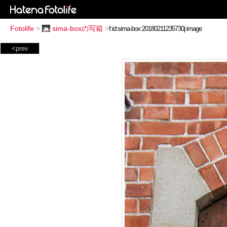
Fotolife
>
sima-boxの写箱
>
<prev