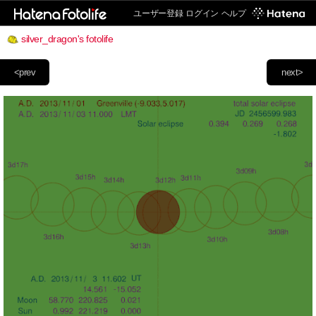
ユーザー登録
ログイン
ヘルプ
silver_dragon's fotolife
<prev
next>