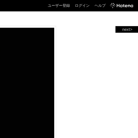
ユーザー登録
ログイン
ヘルプ
next>