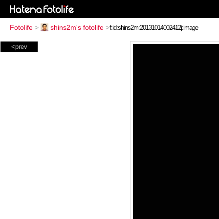
Fotolife
>
shins2m's fotolife
>
<prev