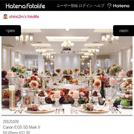
ユーザー登録
ログイン
ヘルプ
shins2m's fotolife
<prev
next>
20121109
Canon EOS 5D Mark II
50.00mm f/11.00