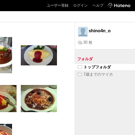
ユーザー登録
ログイン
ヘルプ
shino4n_o
30 枚
フォルダ
トップフォルダ
7歳までのマイホ