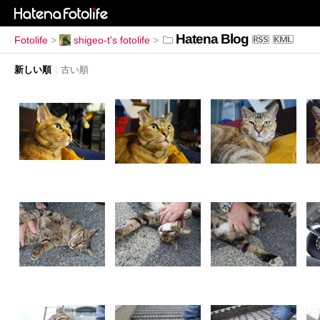
Hatena Blog
Fotolife
>
shigeo-t's fotolife
>
新しい順
|
古い順