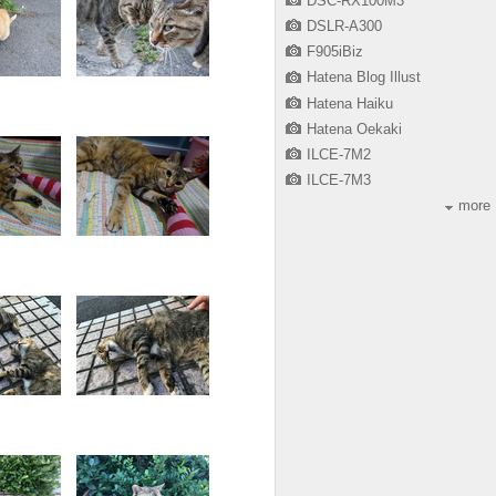
DSC-RX100M3
DSLR-A300
F905iBiz
Hatena Blog Illust
Hatena Haiku
Hatena Oekaki
ILCE-7M2
ILCE-7M3
more