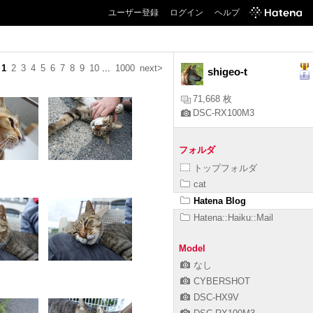
ユーザー登録
ログイン
ヘルプ
1
2
3
4
5
6
7
8
9
10
...
1000
next>
shigeo-t
71,668 枚
DSC-RX100M3
フォルダ
トップフォルダ
cat
Hatena Blog
Hatena::Haiku::Mail
Model
なし
CYBERSHOT
DSC-HX9V