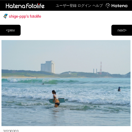
ユーザー登録
ログイン
ヘルプ
shige-ppp's fotolife
<prev
next>
20230203