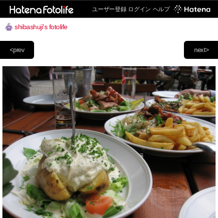
ユーザー登録
ログイン
ヘルプ
shibashuji's fotolife
<prev
next>