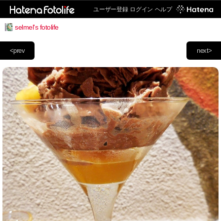
ユーザー登録
ログイン
ヘルプ
selmel's fotolife
<prev
next>