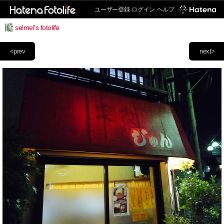
ユーザー登録
ログイン
ヘルプ
selmel's fotolife
<prev
next>