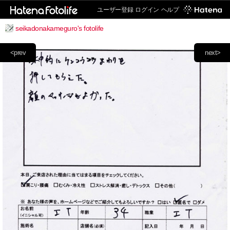
ユーザー登録
ログイン
ヘルプ
seikadonakameguro's fotolife
<prev
next>