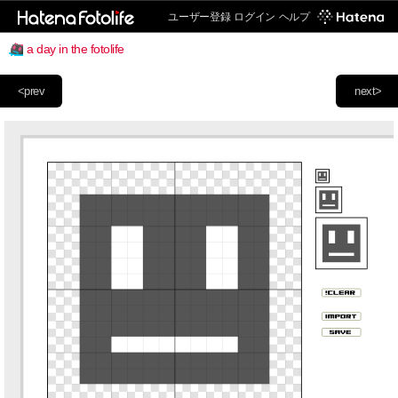
ユーザー登録
ログイン
ヘルプ
a day in the fotolife
<prev
next>