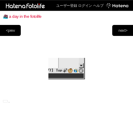
ユーザー登録
ログイン
ヘルプ
a day in the fotolife
<prev
next>