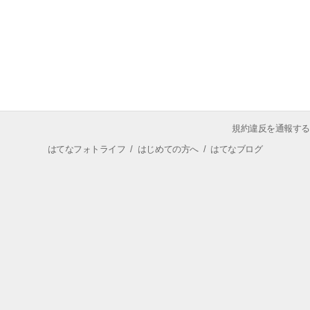
規約違反を通報する
はてなフォトライフ
/
はじめての方へ
/
はてなブログ