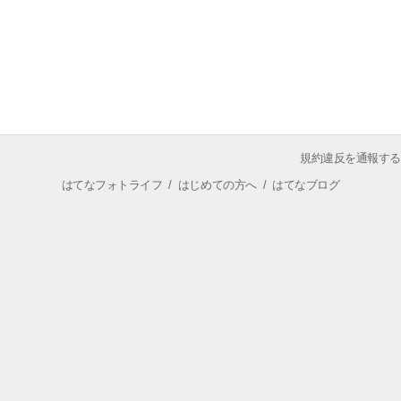
規約違反を通報する
はてなフォトライフ
/
はじめての方へ
/
はてなブログ