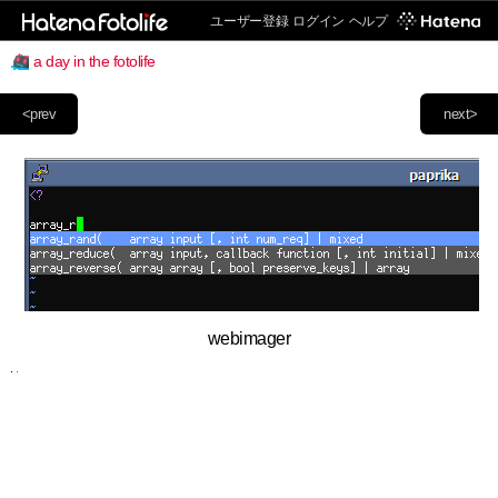
ユーザー登録
ログイン
ヘルプ
a day in the fotolife
<prev
next>
webimager