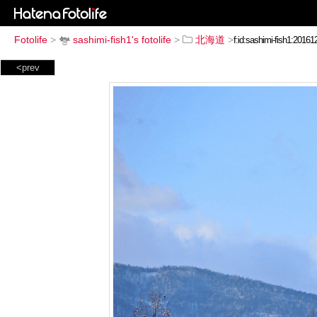
Fotolife
>
sashimi-fish1's fotolife
>
北海道
>
<prev