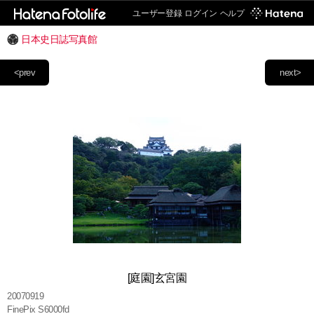
ユーザー登録
ログイン
ヘルプ
日本史日誌写真館
<prev
next>
[庭園]玄宮園
20070919
FinePix S6000fd