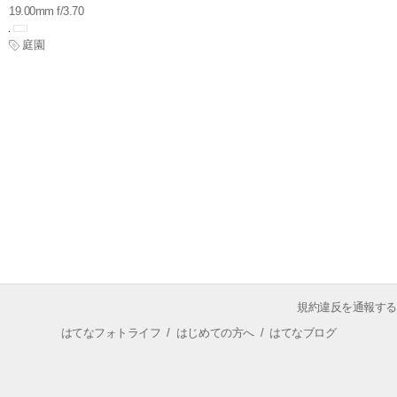
19.00mm f/3.70
庭園
規約違反を通報する
はてなフォトライフ
/
はじめての方へ
/
はてなブログ