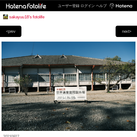
ユーザー登録
ログイン
ヘルプ
sakayuu18's fotolife
<prev
next>
20210927