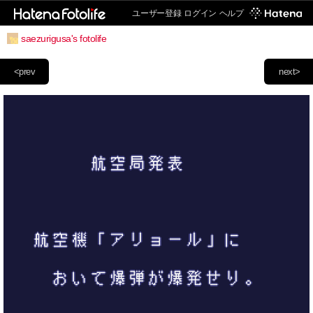
ユーザー登録
ログイン
ヘルプ
saezurigusa's fotolife
<prev
next>