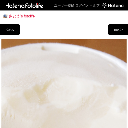
ユーザー登録
ログイン
ヘルプ
さとえ's fotolife
<prev
next>