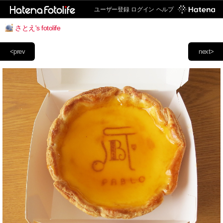
ユーザー登録
ログイン
ヘルプ
さとえ's fotolife
<prev
next>