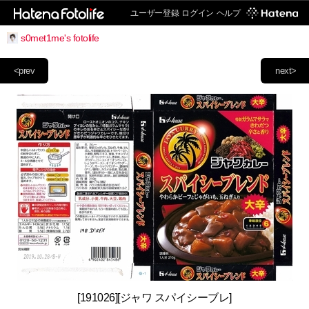
ユーザー登録
ログイン
ヘルプ
s0met1me's fotolife
<prev
next>
[191026][ジャワ スパイシーブレ]