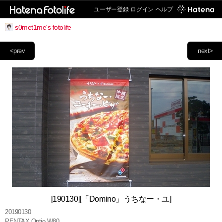
ユーザー登録
ログイン
ヘルプ
s0met1me's fotolife
<prev
next>
[190130][「Domino」うちなー・ユ]
20190130
PENTAX Optio W80