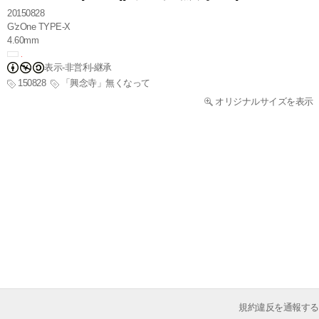
20150828
G'zOne TYPE-X
4.60mm
表示-非営利-継承
150828
「興念寺」無くなって
オリジナルサイズを表示
規約違反を通報する