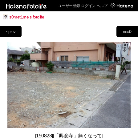
ユーザー登録
ログイン
ヘルプ
s0met1me's fotolife
<prev
next>
[150828][「興念寺」無くなって]