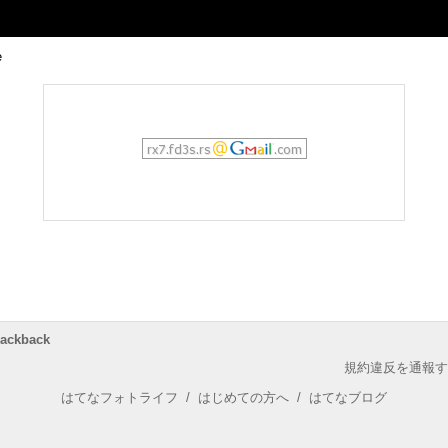
rackback
規約違反を通報す
はてなフォトライフ
/
はじめての方へ
/
はてなブログ