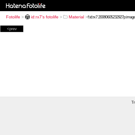
Fotolife
>
id:rx7's fotolife
>
Material
>
<prev
T