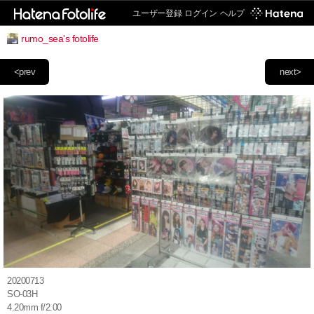
ユーザー登録
ログイン
ヘルプ
rumo_sea's fotolife
<prev
next>
20200713
SO-03H
4.20mm f/2.00