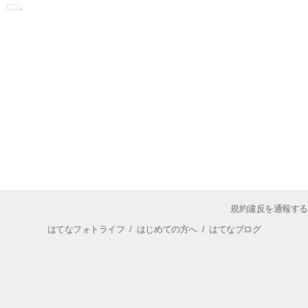
規約違反を通報する
はてなフォトライフ
/
はじめての方へ
/
はてなブログ