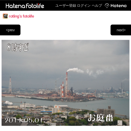
ユーザー登録
ログイン
ヘルプ
rotling's fotolife
<prev
next>