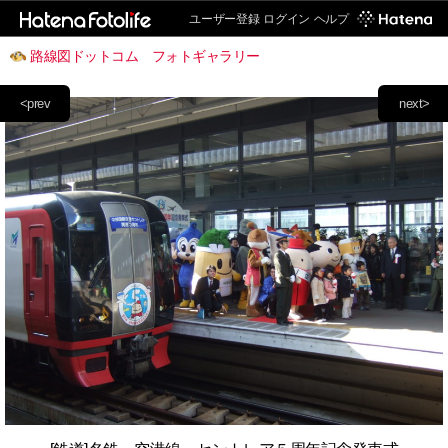
ユーザー登録
ログイン
ヘルプ
路線図ドットコム フォトギャラリー
<prev
next>