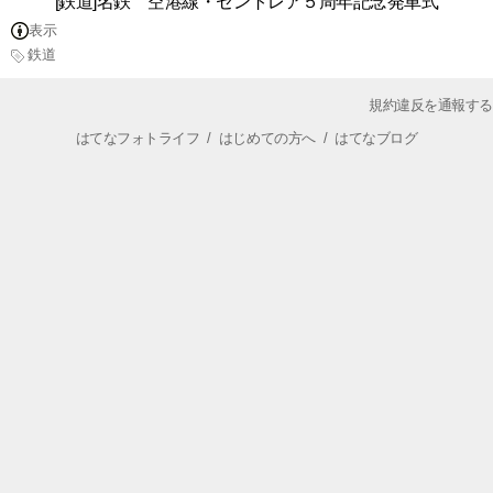
[鉄道]名鉄 空港線・セントレア５周年記念発車式
表示
鉄道
規約違反を通報する
はてなフォトライフ
/
はじめての方へ
/
はてなブログ