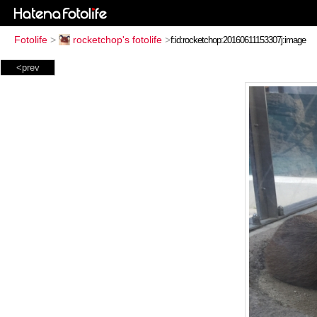
Fotolife
>
rocketchop's fotolife
>
<prev