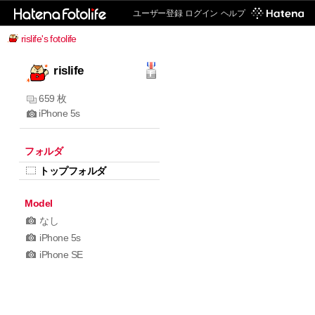
ユーザー登録
ログイン
ヘルプ
rislife's fotolife
rislife
659 枚
iPhone 5s
フォルダ
トップフォルダ
Model
なし
iPhone 5s
iPhone SE