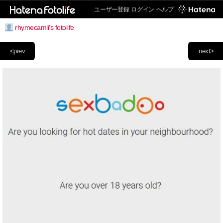
ユーザー登録
ログイン
ヘルプ
rhymecamli's fotolife
<prev
next>