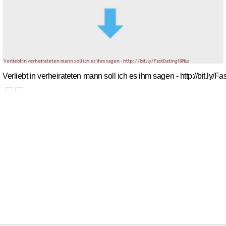
Verliebt in verheirateten mann soll ich es ihm sagen - http://bit.ly/