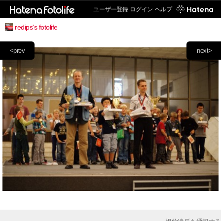
ユーザー登録
ログイン
ヘルプ
redips's fotolife
<prev
next>