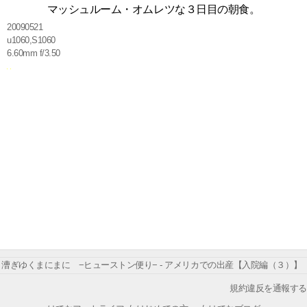
マッシュルーム・オムレツな３日目の朝食。
20090521
u1060,S1060
6.60mm f/3.50
漕ぎゆくまにまに −ヒューストン便り− - アメリカでの出産【入院編（３）】
規約違反を通報する