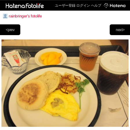
ユーザー登録
ログイン
ヘルプ
rainbringer's fotolife
<prev
next>