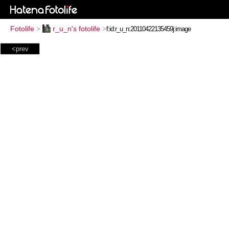
Fotolife
>
r_u_n's fotolife
>
<prev