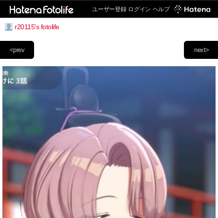
ユーザー登録
ログイン
ヘルプ
r20115's fotolife
<prev
next>