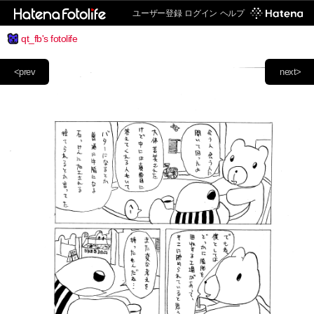
ユーザー登録
ログイン
ヘルプ
qt_fb's fotolife
<prev
next>