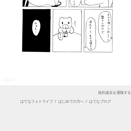
規約違反を通報する
はてなフォトライフ
/
はじめての方へ
/
はてなブログ