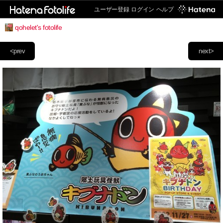
ユーザー登録
ログイン
ヘルプ
qohelet's fotolife
<prev
next>