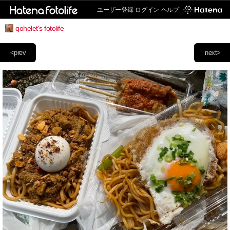
ユーザー登録
ログイン
ヘルプ
qohelet's fotolife
<prev
next>