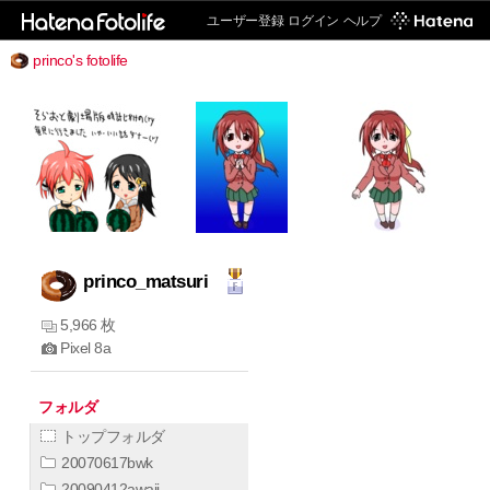
ユーザー登録
ログイン
ヘルプ
princo's fotolife
princo_matsuri
5,966 枚
Pixel 8a
フォルダ
トップフォルダ
20070617bwk
20090412awaji