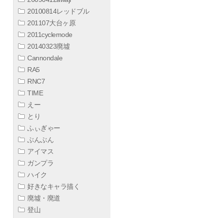
20100814レッドブル
201107大台ヶ原
2011cyclemode
20140323廃墟
Cannondale
RA5
RNC7
TIME
えー
とり
ふぃぎゃー
ぶんぶん
アイマス
ガンプラ
ハイク
好きなキャラ描く
廃墟・廃道
登山