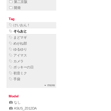
第二京阪
開発
Tag
けいおん！
そらおと
まどマギ
めがね部
ゆるゆり
アイマス
カメラ
ポッキーの日
初音ミク
手袋
more
Model
なし
ASUS_Z012DA