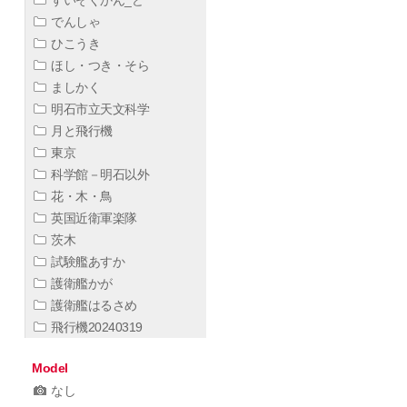
すいぞくかん_ど
でんしゃ
ひこうき
ほし・つき・そら
ましかく
明石市立天文科学
月と飛行機
東京
科学館－明石以外
花・木・鳥
英国近衛軍楽隊
茨木
試験艦あすか
護衛艦かが
護衛艦はるさめ
飛行機20240319
Model
なし