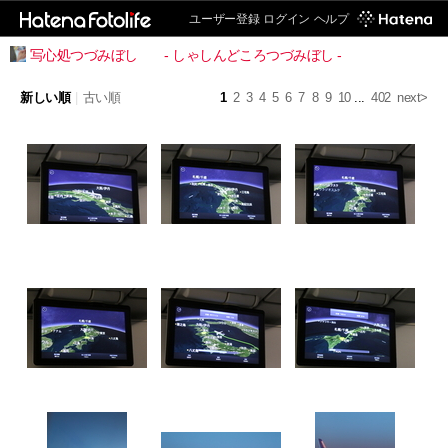
ユーザー登録
ログイン
ヘルプ
写心処つづみぼし - しゃしんどころつづみぼし -
新しい順
|
古い順
1
2
3
4
5
6
7
8
9
10
...
402
next>