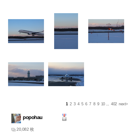
1
2
3
4
5
6
7
8
9
10
...
402
next>
popohau
20,082 枚