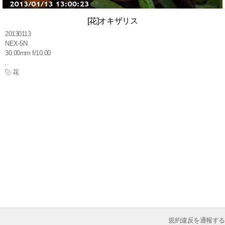
[花]オキザリス
20130113
NEX-5N
30.00mm f/10.00
花
規約違反を通報する