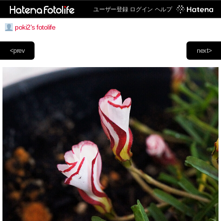
ユーザー登録
ログイン
ヘルプ
poki2's fotolife
<prev
next>