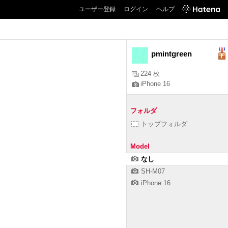
ユーザー登録
ログイン
ヘルプ
pmintgreen
224 枚
iPhone 16
フォルダ
トップフォルダ
Model
なし
SH-M07
iPhone 16