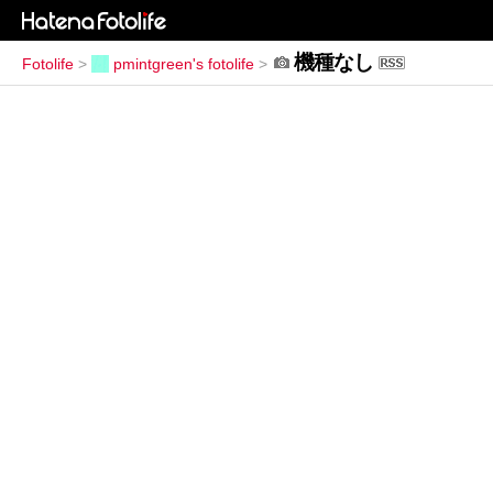
機種なし
Fotolife
>
pmintgreen's fotolife
>