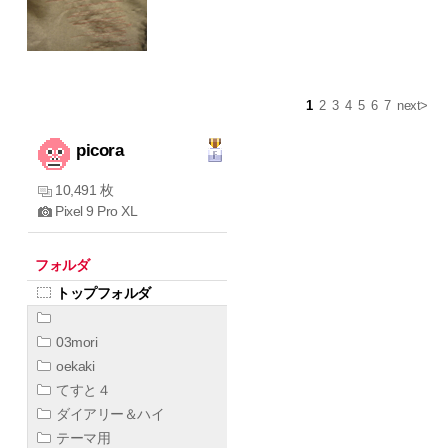
1
2
3
4
5
6
7
next>
picora
10,491 枚
Pixel 9 Pro XL
フォルダ
トップフォルダ
03mori
oekaki
てすと４
ダイアリー＆ハイ
テーマ用