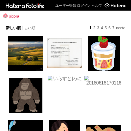
ユーザー登録
ログイン
ヘルプ
picora
新しい順
|
古い順
1
2
3
4
5
6
7
next>