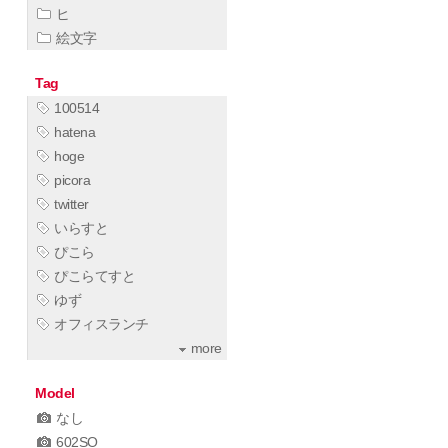
ヒ
絵文字
Tag
100514
hatena
hoge
picora
twitter
いらすと
ぴこら
ぴこらてすと
ゆず
オフィスランチ
more
Model
なし
602SO