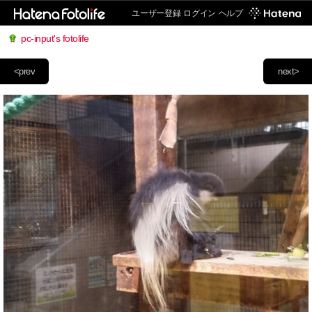
ユーザー登録
ログイン
ヘルプ
pc-input's fotolife
<prev
next>