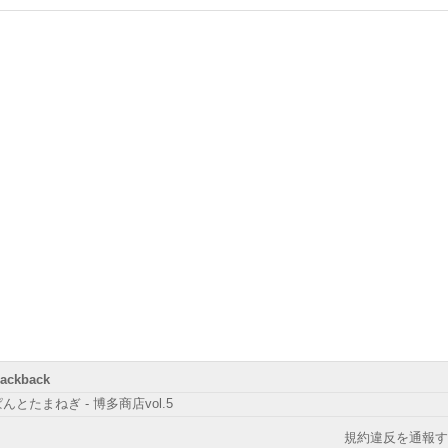
rackback
んとたまねぎ - 博多商店vol.5
規約違反を通報す