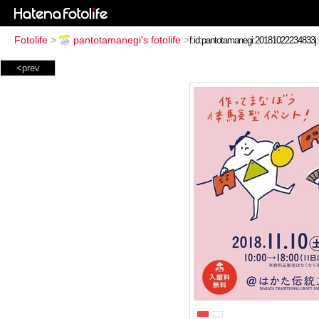
Fotolife
>
pantotamanegi's fotolife
>
<prev