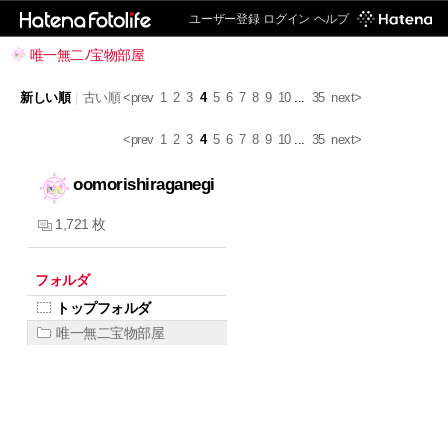
ユーザー登録
ログイン
ヘルプ
唯一無二ﾉ宝物部屋
新しい順
|
古い順
<prev
1
2
3
4
5
6
7
8
9
10
...
35
next>
<prev
1
2
3
4
5
6
7
8
9
10
...
35
next>
oomorishiraganegi
1,721 枚
フォルダ
トップフォルダ
唯一無二宝物部屋