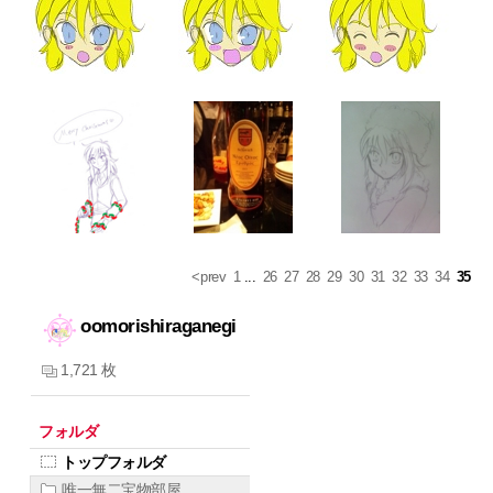
<prev
1
...
26
27
28
29
30
31
32
33
34
35
oomorishiraganegi
1,721 枚
フォルダ
トップフォルダ
唯一無二宝物部屋