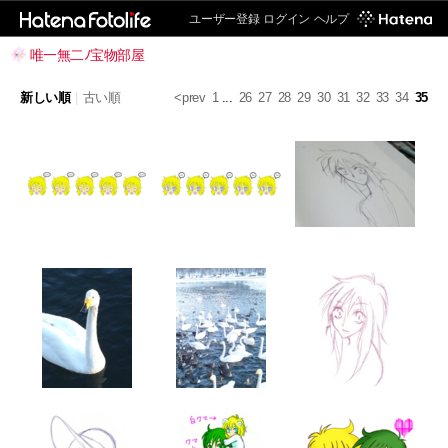
ユーザー登録
ログイン
ヘルプ
唯一無二ﾉ宝物部屋
新しい順
|
古い順
<prev
1
...
26
27
28
29
30
31
32
33
34
35