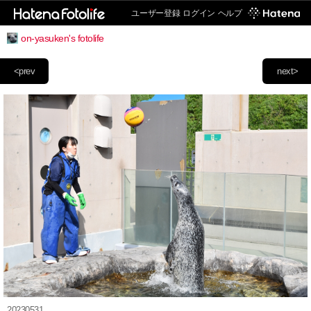
ユーザー登録
ログイン
ヘルプ
on-yasuken's fotolife
<prev
next>
20230531