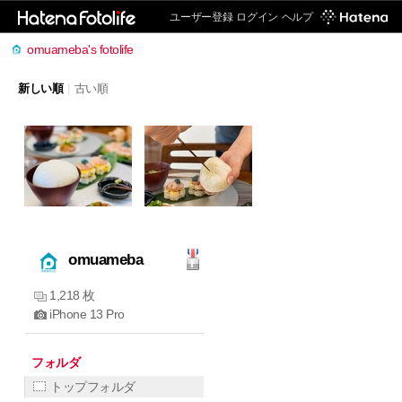
ユーザー登録
ログイン
ヘルプ
omuameba's fotolife
新しい順
|
古い順
omuameba
1,218 枚
iPhone 13 Pro
フォルダ
トップフォルダ