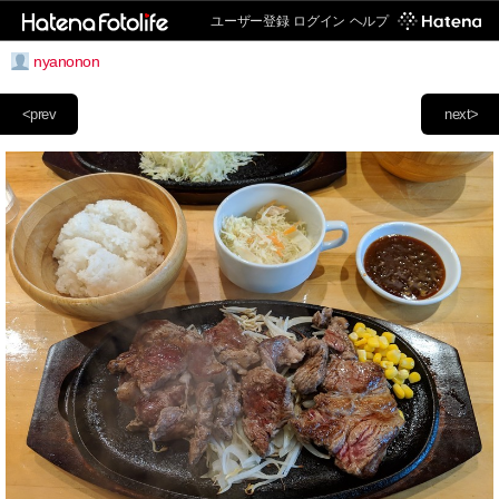
ユーザー登録
ログイン
ヘルプ
nyanonon
<prev
next>