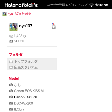
ユーザー登録
ログイン
ヘルプ
nya137's fotolife
nya137
1,422 枚
SOG11
フォルダ
トップフォルダ
広島スタジアム
Model
なし
Canon EOS KISS M
Canon IXY 650
DSC-WX200
ILCE-7